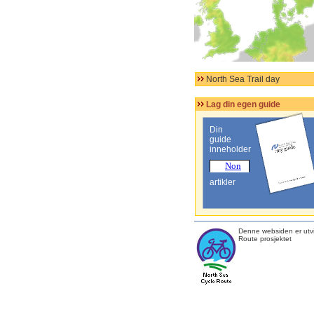
North Sea Trail day
Lag din egen guide
Din
guide
inneholder
artikler
Denne websiden er utvi
Route prosjektet