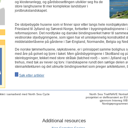
og klosteranlegg, og gårdsbosettingen utvikler seg fra de
store langhusene til mer komplekse landsbyer i
jordbrukslandskapet.
De stolpebygde husene som vi finner spor etter langs hele nordsjøkysten i
Friesland til Jylland og Sørvest-Norge, fortsetter i bygningstradisjonene i
reformasjonen. Det nordtyske og danske bindingsverket hører til sammea
vestnorske stavbygningene, som igjen har et umiskjennelig konstruktivt 
middelalderlåvene på gårdene i Sør-England, Normandie, Belgia og Ned
De norske tømmerhusene, røykstovene, er i prinsippet samme bolighus so
med åre på golvet og ljore i taket. Men gårdsbygningene i Skottland og
steinbygninger, tekket med store stråtak (tatched roof) – som i Jylland 
trehus, med tak av never og torv. I landskapene rundt den sørlige delen a
steinarkitekturen og det utmurte bindingsverket som preger arkitekturen,
Søk etter artikler
klet i samarbeid med North Sea Cycle
North Sea Trail/NAVE Nortrail
prosjektet er delfinansiert av EU
gjennom Interreg IIIB
Nordsjøprogrammet
Additional resources