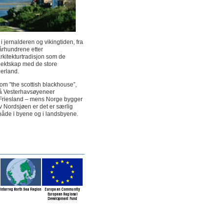
 jernalderen og vikingtiden, fra
 århundrene etter
rkitekturtradisjon som de
slektskap med de store
erland.
m ”the scottish blackhouse”,
 på Vesterhavsøyeneer
og Friesland – mens Norge bygger
v Nordsjøen er det er særlig
 både i byene og i landsbyene.