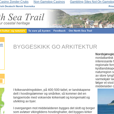
Casino Zonder Cruks
Non Gamstop Casinos
Gambling Sites Not On Gamsto
lish
Deutsch
Norsk
Svenska
Prin
 kultur- og naturarv
Ta vare på kysten
Feedback
Om North Sea Trail
UR
BYGGESKIKK GO ARKITEKTUR
Nordsjøregi
nordatlantis
interessante f
regionale fors
kystlandskap
naturregion so
av store lyn
varmekjær la
følger et vis
middelalder o
I folkevandringstiden, på 400-500-tallet, er landskapene
delt i hovdingdømmer og småriker, så kommer det en
langperiode med voksende kirkemakt og kongemakt og
utvikling av byer.
I overgangen mot middelalderen bygges det slott og borger
som avløser vikingtidens hovdinghaller, det bygges kirker