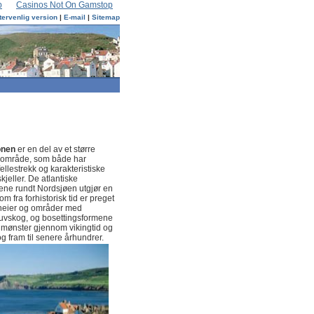
p
Casinos Not On Gamstop
tervenlig version
|
E-mail
|
Sitemap
onen
er en del av et større
k område, som både har
ellestrekk og karakteristiske
kjeller. De atlantiske
ene rundt Nordsjøen utgjør en
m fra forhistorisk tid er preget
gheier og områder med
uvskog, og bosettingsformene
st mønster gjennom vikingtid og
g fram til senere århundrer.