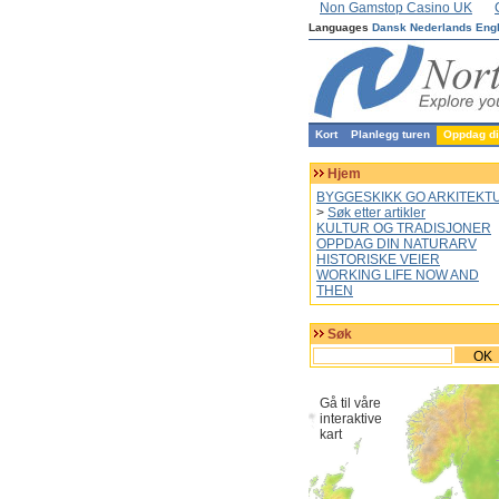
Non Gamstop Casino UK
Languages
Dansk
Nederlands
Eng
Kort
Planlegg turen
Oppdag din
Hjem
BYGGESKIKK GO ARKITEKT
>
Søk etter artikler
KULTUR OG TRADISJONER
OPPDAG DIN NATURARV
HISTORISKE VEIER
WORKING LIFE NOW AND
THEN
Søk
OK
Gå til våre
interaktive
kart