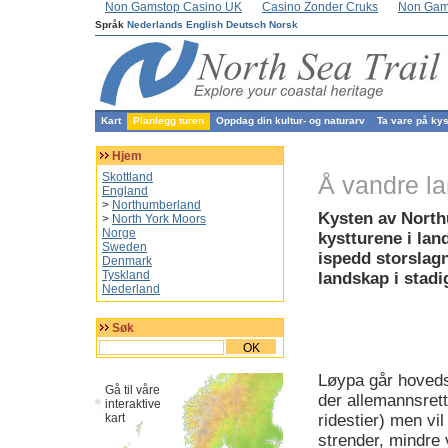
Non Gamstop Casino UK
Casino Zonder Cruks
Non Gam
Språk
Nederlands
English
Deutsch
Norsk
Kart
Planlegg turen
Oppdag din kultur- og naturarv
Ta vare på ky
Hjem
Skottland
Å vandre l
England
>
Northumberland
Kysten av North
>
North York Moors
Norge
kystturene i lan
Sweden
ispedd storslagn
Denmark
Tyskland
landskap i stadi
Nederland
Søk
OK
Løypa går hoved
Gå til våre
der allemannsrett
interaktive
ridestier) men vi
kart
strender, mindre 