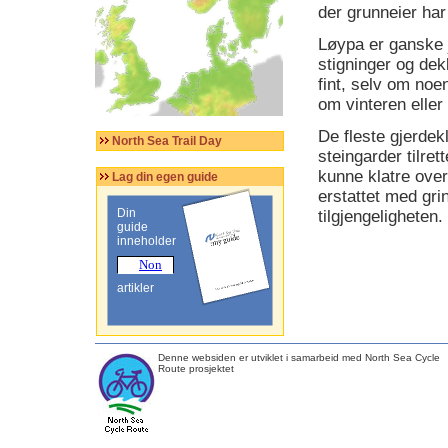
der grunneier har g
Løypa er ganske j
stigninger og dek
fint, selv om noe
om vinteren eller
De fleste gjerdek
North Sea Trail Day
steingarder tilret
kunne klatre over
Lag din egen guide
erstattet med gri
Din
tilgjengeligheten.
guide
inneholder
artikler
Denne websiden er utviklet i samarbeid med North Sea Cycle
Route prosjektet