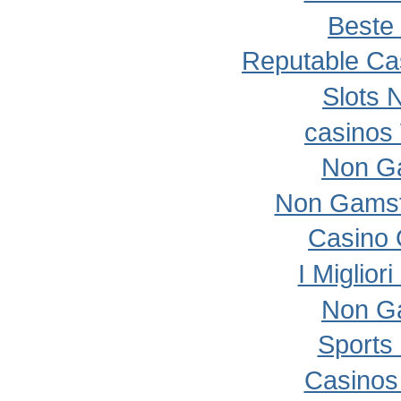
Beste
Reputable Ca
Slots 
сasinos
Non G
Non Gamst
Casino 
I Miglio
Non G
Sports 
Casinos