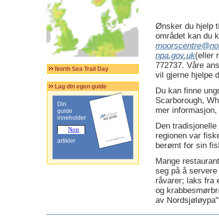
Ønsker du hjelp ti
området kan du k
moorscentre@no
npa.gov.uk
(eller
772737. Våre ans
North Sea Trail Day
vil gjerne hjelpe 
Lag din egen guide
Du kan finne ung
Scarborough, Whi
Din
mer informasjon, 
guide
inneholder
Den tradisjonelle
regionen var fiske
artikler
berømt for sin fi
Mange restaurant
seg på å servere 
råvarer; laks fra 
og krabbesmørbr
av Nordsjøløypa"