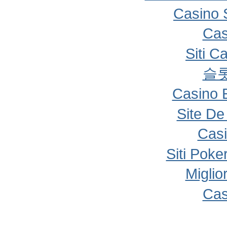
Casino 
Cas
Siti 
슬
Casino 
Site De
Cas
Siti Pok
Miglio
Cas