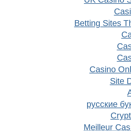
Cas
Betting Sites 
Ca
Cas
Cas
Casino Onl
Site 
A
русские бу
Crypt
Meilleur Cas