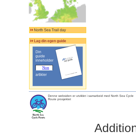
North Sea Trail day
Lag din egen guide
Din
guide
inneholder
artikler
Denne websiden er utviklet i samarbeid med North Sea Cycle
Route prosjektet
Additio