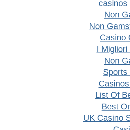
сasinos
Non G
Non Gamst
Casino 
I Miglio
Non G
Sports 
Casinos
List Of B
Best O
UK Casino S
Cas