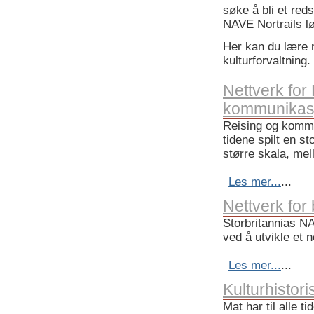
søke å bli et red
NAVE Nortrails l
Her kan du lære 
kulturforvaltning.
Nettverk for
kommunikasj
Reising og kommu
tidene spilt en st
større skala, mel
Les mer...
...
Nettverk for 
Storbritannias N
ved å utvikle et 
Les mer...
...
Kulturhistori
Mat har til alle ti