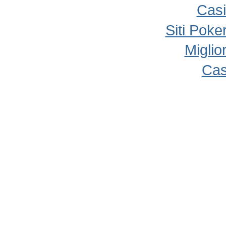
Cas
Siti Pok
Miglio
Cas