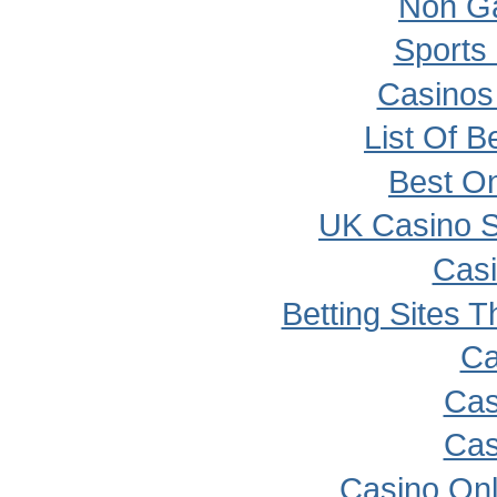
Non G
Sports 
Casinos
List Of B
Best O
UK Casino S
Cas
Betting Sites 
Ca
Cas
Cas
Casino Onl