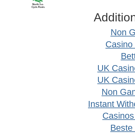
Additio
Non G
Casino
Bet
UK Casin
UK Casin
Non Gam
Instant Wit
Casinos
Beste