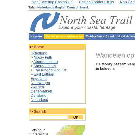
Non Gamstop Casino UK
Casino Zonder Cruks
Non Gam
Talen
Nederlands
English
Deutsch
Norsk
Kaarten
Bereid je wandeling voor
Ontdek het erfgoed
Houd de ku
Home
Schotland
Wandelen op
>
Moray Firth
>
Aberdeenshire
De Moray Zeearm kenmer
>
Aberdeen city
te beleven.
>
The Kingdom of Fife
>
East Lothian
Engeland
Noorwegen
Zweden
Denemarken
Duitsland
Nederland
Search
OK
Visit our
interactive