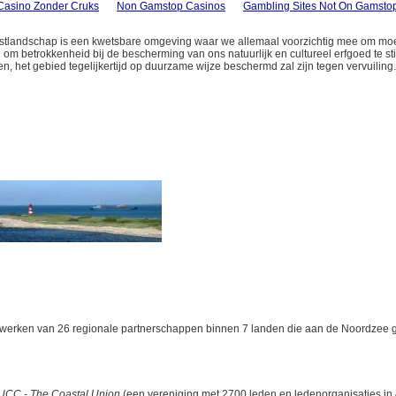
Casino Zonder Cruks
Non Gamstop Casinos
Gambling Sites Not On Gamsto
stlandschap is een kwetsbare omgeving waar we allemaal voorzichtig mee om moe
 om betrokkenheid bij de bescherming van ons natuurlijk en cultureel erfgoed te 
en, het gebied tegelijkertijd op duurzame wijze beschermd zal zijn tegen vervuiling.
twerken van 26 regionale partnerschappen binnen 7 landen die aan de Noordzee 
UCC - The Coastal Union
(een vereniging met 2700 leden en ledenorganisaties in 