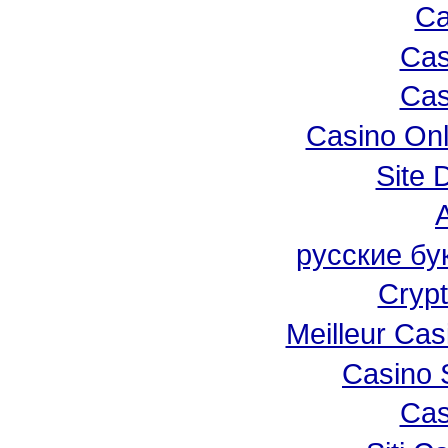
Ca
Cas
Cas
Casino Onl
Site 
A
русские бу
Crypt
Meilleur Cas
Casino 
Cas