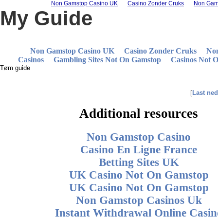
Non Gamstop Casino UK
Casino Zonder Cruks
Non Gam
My Guide