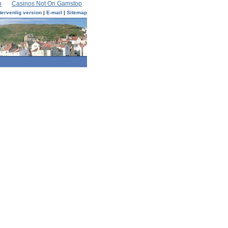
p
Casinos Not On Gamstop
tervenlig version
|
E-mail
|
Sitemap