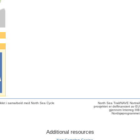
klet i samarbeid med North Sea Cycle
North Sea Trail/NAVE Nortrail
prosjektet er delfinansiert av EU
gjennom Interreg IIIB
Nordsjøprogrammet
Additional resources