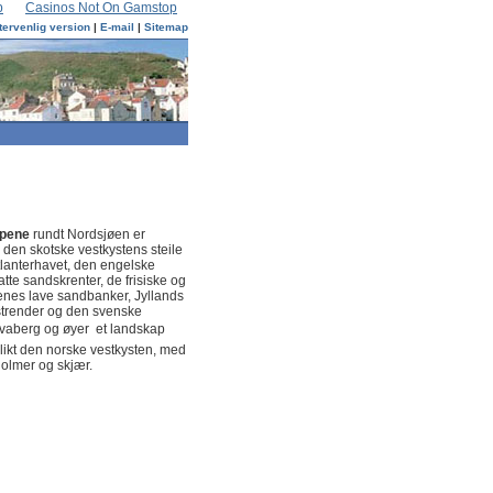
p
Casinos Not On Gamstop
tervenlig version
|
E-mail
|
Sitemap
apene
rundt Nordsjøen er
ra den skotske vestkystens steile
tlanterhavet, den engelske
atte sandskrenter, de frisiske og
enes lave sandbanker, Jyllands
trender og den svenske
vaberg og øyer  et landskap
likt den norske vestkysten, med
olmer og skjær.