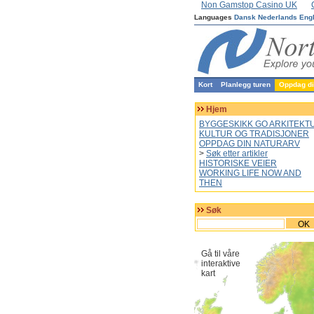
Non Gamstop Casino UK
Languages
Dansk
Nederlands
Eng
Kort
Planlegg turen
Oppdag din
Hjem
BYGGESKIKK GO ARKITEKT
KULTUR OG TRADISJONER
OPPDAG DIN NATURARV
>
Søk etter artikler
HISTORISKE VEIER
WORKING LIFE NOW AND
THEN
Søk
OK
Gå til våre
interaktive
kart