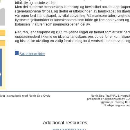
friluftsliv og sosiale velferd.
Men det moderne menneskets kunnskap og bevissthet om de landskapene vi
i generasjonene før oss, og derfor er utforskingen av landskapet, forstå
vår egen ferd i landskapet, av vital betydning. Våtmarksområder, lyngheie
kystnære fjellområder er landskapsrom som både gir fine opplevelser og 
balansen i naturen som mennesket er en del av.
Naturen, landskapene og kulturmiljøene utgjør en helhet som er fasciner
oppdagingsferd i kjente og ukjente landskapsrom, og derfor er kunnska
og historiske utvikling en viktig forutsetning for å verdsette naturarvens o
Søk etter artikler
klet i samarbeid med North Sea Cycle
North Sea Trail/NAVE Nortrail
prosjektet er delfinansiert av EU
gjennom Interreg IIIB
Nordsjøprogrammet
Additional resources