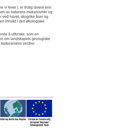
 lever i, er trolig lavere enn
elsen av naturens mekanismer og
r ved havet, skogrike åser og
en innsikt i den økologiske
ende å utforske, som en
pen om landskapets geologiske
g kulturarvens verdier.