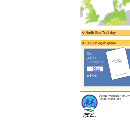
North Sea Trail day
Lag din egen guide
Din
guide
inneholder
artikler
Denne websiden er utvi
Route prosjektet