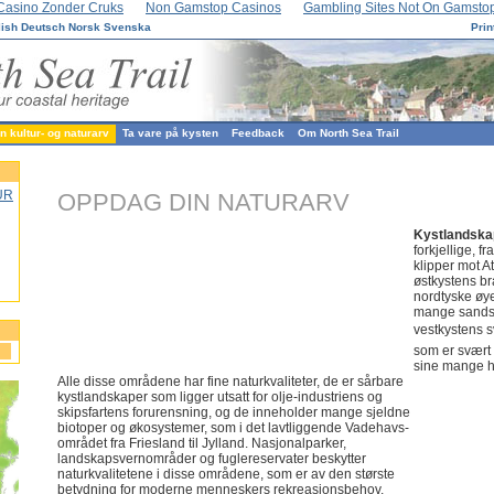
Casino Zonder Cruks
Non Gamstop Casinos
Gambling Sites Not On Gamsto
lish
Deutsch
Norsk
Svenska
Prin
 kultur- og naturarv
Ta vare på kysten
Feedback
Om North Sea Trail
UR
OPPDAG DIN NATURARV
Kystlandsk
forkjellige, f
klipper mot A
østkystens br
nordtyske øy
mange sands
vestkystens s
som er svært 
sine mange h
Alle disse områdene har fine naturkvaliteter, de er sårbare
kystlandskaper som ligger utsatt for olje-industriens og
skipsfartens forurensning, og de inneholder mange sjeldne
biotoper og økosystemer, som i det lavtliggende Vadehavs-
området fra Friesland til Jylland. Nasjonalparker,
landskapsvernområder og fuglereservater beskytter
naturkvalitetene i disse områdene, som er av den største
betydning for moderne menneskers rekreasjonsbehov,