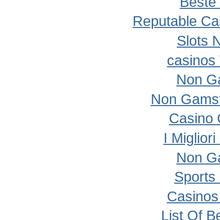
Beste
Reputable Ca
Slots 
сasinos
Non G
Non Gamst
Casino 
I Miglio
Non G
Sports 
Casinos
List Of B