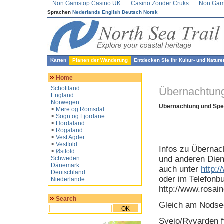
Non Gamstop Casino UK
Casino Zonder Cruks
Non Gam
Sprachen
Nederlands
English
Deutsch
Norsk
Karten
Planen der Wanderung
Entdecken Sie Ihr Kultur- und Nature
Home
Schottland
Übernachtun
England
Norwegen
Übernachtung und Speis
>
Møre og Romsdal
>
Sogn og Fjordane
>
Hordaland
>
Rogaland
>
Vest Agder
>
Vestfold
Infos zu Übernac
>
Østfold
und anderen Dien
Schweden
Dänemark
auch unter
http:
Deutschland
oder im Telefonb
Niederlande
http://www.rosai
Search
Gleich am Nodsee
OK
Sveio/Ryvarden f