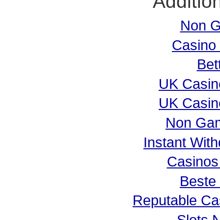
Additio
Non G
Casino
Bet
UK Casin
UK Casin
Non Gam
Instant Wit
Casinos
Beste
Reputable Ca
Slots 