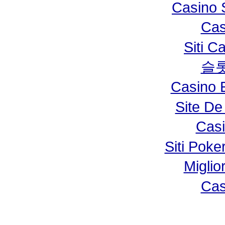
Casino 
Cas
Siti 
슬
Casino 
Site De
Cas
Siti Pok
Miglio
Cas